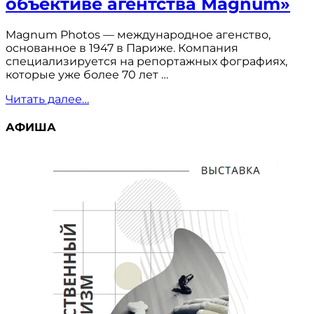
объективе агентства Magnum»
Magnum Photos — международное агенство,
основанное в 1947 в Париже. Компания
специализируется на репортажных фографиях,
которые уже более 70 лет …
««Иной
Читать далее…
взгляд.
Портрет
АФИША
страны
в
объективе
агентства
Magnum»»