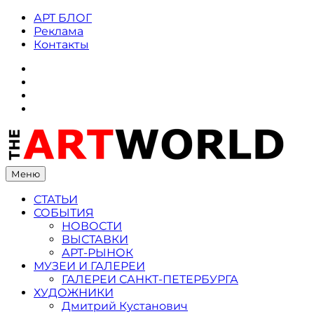
Skip
АРТ БЛОГ
to
Реклама
content
Контакты
ВКонтакте
Instagram
Twitter
Facebook
Меню
СТАТЬИ
СОБЫТИЯ
НОВОСТИ
ВЫСТАВКИ
АРТ-РЫНОК
МУЗЕИ И ГАЛЕРЕИ
ГАЛЕРЕИ САНКТ-ПЕТЕРБУРГА
ХУДОЖНИКИ
Дмитрий Кустанович