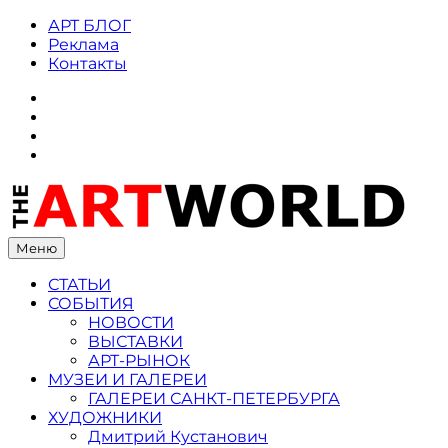
Skip
АРТ БЛОГ
to
Реклама
content
Контакты
ВКонтакте
Instagram
Twitter
Facebook
Меню
СТАТЬИ
СОБЫТИЯ
НОВОСТИ
ВЫСТАВКИ
АРТ-РЫНОК
МУЗЕИ И ГАЛЕРЕИ
ГАЛЕРЕИ САНКТ-ПЕТЕРБУРГА
ХУДОЖНИКИ
Дмитрий Кустанович