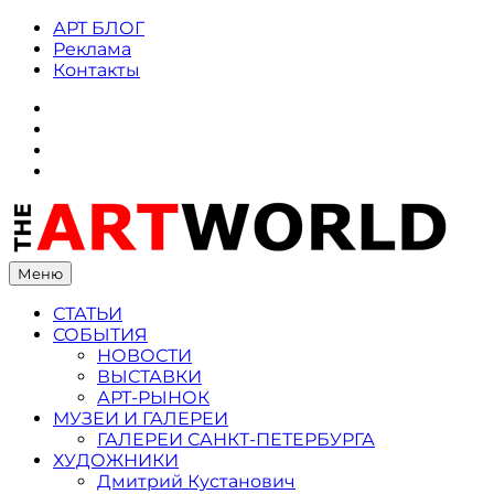
Skip
АРТ БЛОГ
to
Реклама
content
Контакты
ВКонтакте
Instagram
Twitter
Facebook
Меню
СТАТЬИ
СОБЫТИЯ
НОВОСТИ
ВЫСТАВКИ
АРТ-РЫНОК
МУЗЕИ И ГАЛЕРЕИ
ГАЛЕРЕИ САНКТ-ПЕТЕРБУРГА
ХУДОЖНИКИ
Дмитрий Кустанович