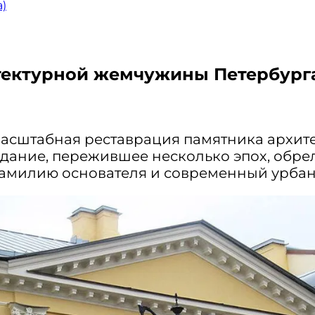
a)
тектурной жемчужины Петербург
асштабная реставрация памятника архите
 здание, пережившее несколько эпох, обр
милию основателя и современный урбани