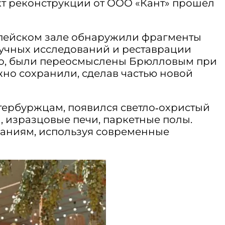
ект реконструкции от ООО «Кант» прошёл
мпейском зале обнаружили фрагменты
аучных исследований и реставрации
тно, были переосмыслены Брюлловым при
но сохранили, сделав частью новой
тербуржцам, появился светло‑охристый
 изразцовые печи, паркетные полы.
саниям, используя современные