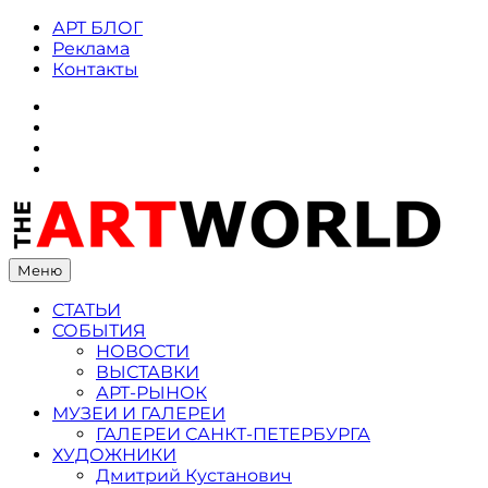
Skip
АРТ БЛОГ
to
Реклама
content
Контакты
ВКонтакте
Instagram
Twitter
Facebook
Меню
СТАТЬИ
СОБЫТИЯ
НОВОСТИ
ВЫСТАВКИ
АРТ-РЫНОК
МУЗЕИ И ГАЛЕРЕИ
ГАЛЕРЕИ САНКТ-ПЕТЕРБУРГА
ХУДОЖНИКИ
Дмитрий Кустанович