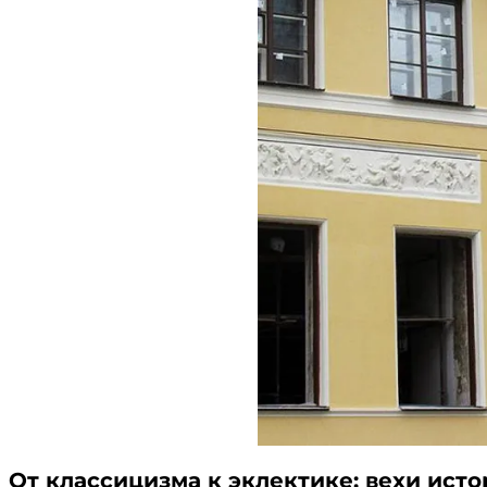
От классицизма к эклектике: вехи ист