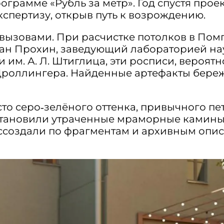
рограмме «Рубль за метр». Год спустя про
спертизу, открыв путь к возрождению.
 вызовами. При расчистке потолков в По
ван Прохин, заведующий лабораторией н
м. А. Л. Штиглица, эти росписи, вероя
роллингера. Найденные артефакты береж
то серо‑зелёного оттенка, привычного пе
становили утраченные мраморные камины,
ссоздали по фрагментам и архивным опи