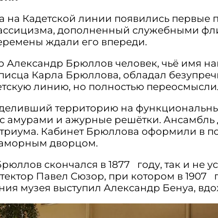
гда на Кадетской линии появились первые 
лассицизма, дополненный служебными флиг
перемены ждали его впереди.
р Александр Брюллов человек, чьё имя на
описца Карла Брюллова, обладал безупре
детскую линию, но полностью переосмысли
азделивший территорию на функциональны
с амурами и ажурные решётки. Ансамбль 
атриума. Кабинет Брюллова оформили в по
раморным дворцом.
рюллов скончался в 1877 году, так и не у
итектор Павел Сюзор, при котором в 1907 
ния музея выступил Александр Бенуа, в