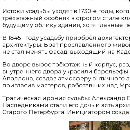
Истоки усадьбы уходят в 1730‑е годы, ко
трёхэтажный особняк в строгом стиле к
будущему облику здания, хотя главные 
В 1845 году усадьбу приобрёл архитекто
архитектуры. Брат прославленного жив
не стал менять фасад, выходящий на Ка
Во дворе вырос трёхэтажный корпус, р
внутреннего двора украсили барельефы 
Аполлона, создав атмосферу античного 
пригласив мастеров, работавших над М
Трагическая ирония судьбы: Александр Б
Наследниками стали его дочь и зять арх
Старого Петербурга. Инициатором созда