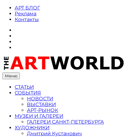
Skip
АРТ БЛОГ
to
Реклама
content
Контакты
ВКонтакте
Instagram
Twitter
Facebook
Меню
СТАТЬИ
СОБЫТИЯ
НОВОСТИ
ВЫСТАВКИ
АРТ-РЫНОК
МУЗЕИ И ГАЛЕРЕИ
ГАЛЕРЕИ САНКТ-ПЕТЕРБУРГА
ХУДОЖНИКИ
Дмитрий Кустанович