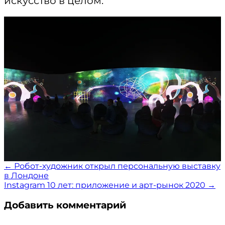
искусство в целом.
Навигация
← Робот-художник открыл персональную выставку
в Лондоне
по
Instagram 10 лет: приложение и арт-рынок 2020 →
записям
Добавить комментарий